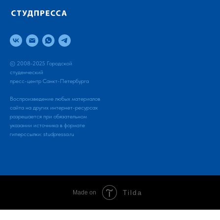
© 2008-2025 Городской
студенческий
пресс-центр Санкт-Петербурга
Воспроизведение любых материалов
сайта на других интернет-ресурсах
разрешается при обязательном
указании источника в формате
гиперссылки:
studpressa.ru
Tilda
Made on