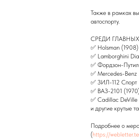
Также в рамках в
автоспорту.
СРЕДИ ГЛАВНЫХ
✅ Holsman (1908)
✅ Lamborghini Dia
✅ Фордзон-Путило
✅ Mercedes-Benz 
✅ ЗИЛ-112 Cпорт 
✅ ВАЗ-2101 (1970
✅ Cadillac DeVille
и другие крутые т
Подробнее о меро
(
https://weblette