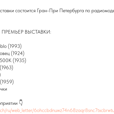
ыставки состоится Гран-При Петербурга по радиомод
 ПРЕМЬЕР ВЫСТАВКИ:
blo (1993)
вец (1924)
500K (1935)
(1963)
)
 (1959)
ачки
приятии 👇
r.tech/ru/web_letter/6ohccbdnuwz74n68zaqr8snc7txcbr