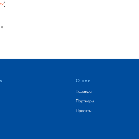
zx
)
ОД
я
О нас
Команда
Партнеры
Проекты