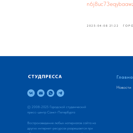
n6j8uc73eqybaaw
2025-04-08 21:22
ГОР
Главна
Новости
© 2008-2025 Городской студенческий
пресс-центр Санкт-Петербурга
Воспроизведение любых материалов сайта на
других интернет-ресурсах разрешается при