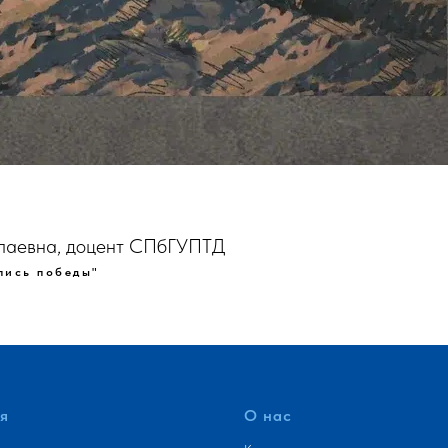
колаевна, доцент СПбГУПТД
пись победы"
я
О нас