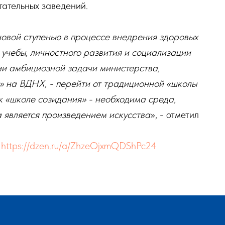
тательных заведений.
новой ступенью в процессе внедрения здоровых
учебы, личностного развития и социализации
ии амбициозной задачи министерства,
 на ВДНХ, - перейти от традиционной «школы
к «школе созидания» - необходима среда,
а является произведением искусства
», - отметил
:
https://dzen.ru/a/ZhzeOjxmQDShPc24