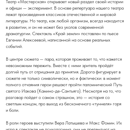
Театр «Мастерская» открывает новый раздел своей истории
и афиши — эксперимент. В основе репертуара нашего театра
лежат произведения классиков отечественной и мировой
литературы. Но театр, как любой организм, всегда находится
в развитии, и он не может без уколов современной
драматургии. Спектакль «Край земли» поставлен по пьесе
Евгении Алексеевой, написанной на основе реальных
событий.
В центре сюжета — пара, которая проживает то, что кажется
невозможным пережить. Вместе с ними зритель пройдёт
долгий путь от отрицания до принятия. Дорога фигурирует в
сюжете не только символически, но и фактически: в момент
полного отчаяния герои решают пройти паломнический Путь
святого Иакова (Камино-де-Сантьяго). Несмотря на то, что
разговор пойдет о самом страшном, это — история со
светлым концом, про выход из бесконечного «туннеля» горя
и боли.
В роли героев выступили Вера Латышева и Макс Фомин. Их
игра в спектакле не психологична, они не претендуют на