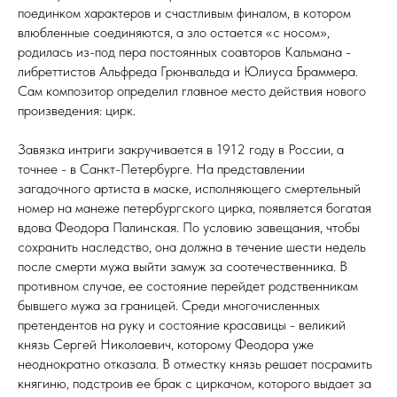
поединком характеров и счастливым финалом, в котором
влюбленные соединяются, а зло остается «с носом»,
родилась из-под пера постоянных соавторов Кальмана -
либреттистов Альфреда Грюнвальда и Юлиуса Браммера.
Сам композитор определил главное место действия нового
произведения: цирк.
Завязка интриги закручивается в 1912 году в России, а
точнее - в Санкт-Петербурге. На представлении
загадочного артиста в маске, исполняющего смертельный
номер на манеже петербургского цирка, появляется богатая
вдова Феодора Палинская. По условию завещания, чтобы
сохранить наследство, она должна в течение шести недель
после смерти мужа выйти замуж за соотечественника. В
противном случае, ее состояние перейдет родственникам
бывшего мужа за границей. Среди многочисленных
претендентов на руку и состояние красавицы - великий
князь Сергей Николаевич, которому Феодора уже
неоднократно отказала. В отместку князь решает посрамить
княгиню, подстроив ее брак с циркачом, которого выдает за