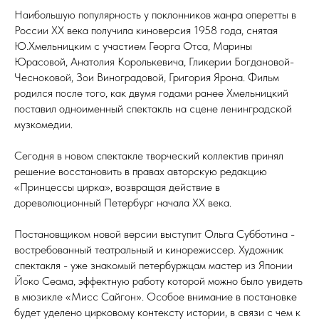
Наибольшую популярность у поклонников жанра оперетты в
России XX века получила киноверсия 1958 года, снятая
Ю.Хмельницким с участием Георга Отса, Марины
Юрасовой, Анатолия Королькевича, Гликерии Богдановой-
Чесноковой, Зои Виноградовой, Григория Ярона. Фильм
родился после того, как двумя годами ранее Хмельницкий
поставил одноименный спектакль на сцене ленинградской
музкомедии.
Сегодня в новом спектакле творческий коллектив принял
решение восстановить в правах авторскую редакцию
«Принцессы цирка», возвращая действие в
дореволюционный Петербург начала XX века.
Постановщиком новой версии выступит Ольга Субботина -
востребованный театральный и кинорежиссер. Художник
спектакля - уже знакомый петербуржцам мастер из Японии
Йоко Сеама, эффектную работу которой можно было увидеть
в мюзикле «Мисс Сайгон». Особое внимание в постановке
будет уделено цирковому контексту истории, в связи с чем к