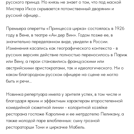
русского принца. Но князь не знает о том, что под маской
Мистера Икса скрывается потомственный дворянин и
русский офицер...
Премьера оперетты «Принцесса цирка» состоялась в 1926
году в Вене, в театре «Ан дер Вин». Годом позже ее, в
значительно переделанном виде, увидели в России.
Изменения касались как географического контекста - в
русских версиях действие полностью переносилось в Париж
или Вену, а герои становились французскими или
австрийскими аристократами, так и идеологического. Ни о
каком благородном русском офицере на сцене не могло
быть и речи...
Новинка репертуара имела у зрителя успех, в том числе и
благодаря ярким и эффектным характерам второстепенной
комедийной сюжетной линии - колоритной хозяйке
ресторана госпоже Каролине и ее метрдотелю Пеликану, а
также молодой паре влюбленных: сыну грозной
рестораторши Тони и циркачке Мабель.