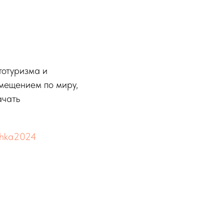
тотуризма и
емещением по миру,
ачать
ochka2024