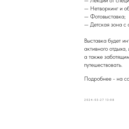
— Лекции от специ
— Нетворкинг и о
— Фотовыставка;
— Детская зона с 
Выставка будет и
активного отдыха,
а также заботящим
путешествовать.
Подробнее - на с
2024-03-27 13:08