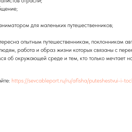
алистов отрасли;
бщение;
аниматором для маленьких путешественников;
нтересна опытным путешественникам, поклонникам ав
 людям, работа и образ жизни которых связаны с пер
ся об окружающей среде и тем, кто только мечтает н
айте:
https://sevcableport.ru/ru/afisha/puteshestvui-i-t