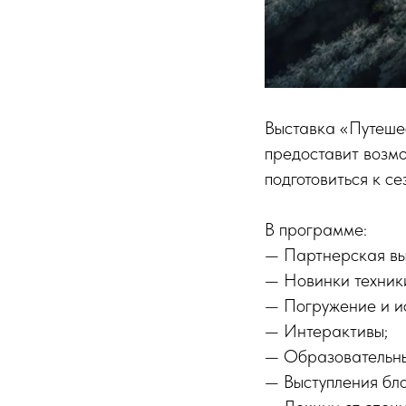
Выставка «Путешес
предоставит возмо
подготовиться к с
В программе:
— Партнерская вы
— Новинки техники
— Погружение и и
— Интерактивы;
— Образовательн
— Выступления бло