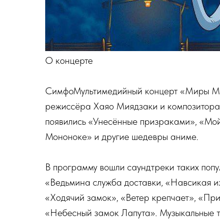
О концерте
СимфоМультимедийный концерт «Миры Ми
режиссёра Хаяо Миядзаки и композитора 
появились «Унесённые призраками», «Мой
Мононоке» и другие шедевры аниме.
В программу вошли саундтреки таких поп
«Ведьмина служба доставки, «Навсикая из
«Ходячий замок», «Ветер крепчает», «Пр
«Небесный замок Лапута». Музыкальные т