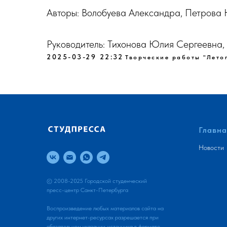
Авторы: Волобуева Александра, Петрова
Руководитель: Тихонова Юлия Сергеевна
2025-03-29 22:32
Творческие работы "Лето
Главна
Новости
© 2008-2025 Городской студенческий
пресс-центр Санкт-Петербурга
Воспроизведение любых материалов сайта на
других интернет-ресурсах разрешается при
обязательном указании источника в формате