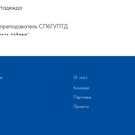
 Надежда
, преподаватель СПбГУПТД
пись победы"
я
О нас
Команда
Партнеры
Проекты