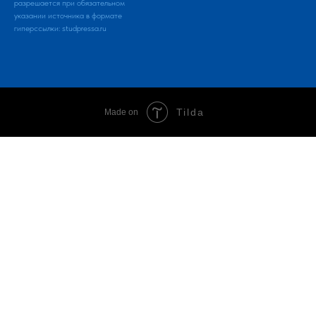
разрешается при обязательном
указании источника в формате
гиперссылки:
studpressa.ru
Tilda
Made on