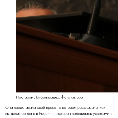
Настаран Лотфализадех. Фото автора
Она представила свой проект, в котором рассказала, как
выглядит ее день в России. Настаран поделилась успехами в