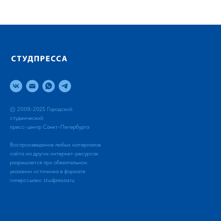
© 2008-2025 Городской
студенческий
пресс-центр Санкт-Петербурга
Воспроизведение любых материалов
сайта на других интернет-ресурсах
разрешается при обязательном
указании источника в формате
гиперссылки:
studpressa.ru