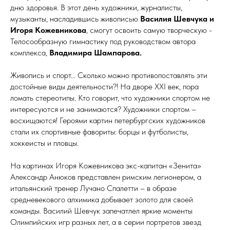
дню здоровья. В этот день художники, журналисты,
музыканты, насладившись живописью
Василия Шевчука и
Игоря Кожевникова
, смогут освоить самую творческую -
Телосообразную гимнастику под руководством автора
комплекса,
Владимира Шампарова.
Живопись и спорт... Сколько можно противопоставлять эти
достойные виды деятельности?! На дворе ХХI век, пора
ломать стереотипы. Кто говорит, что художники спортом не
интересуются и не занимаются? Художники спортом –
восхищаются! Героями картин
петербургских художников
стали их спортивные фавориты:
борцы и футболисты,
хоккеисты и пловцы.
На картинах Игоря Кожевникова экс-капитан «Зенита»
Александр Анюков представлен римским легионером, а
итальянский тренер Лучано Спалетти – в образе
средневекового алхимика добывает золото для своей
команды.
Василий Шевчук запечатлел яркие моменты
Олимпийских игр разных лет, а в серии портретов звезд