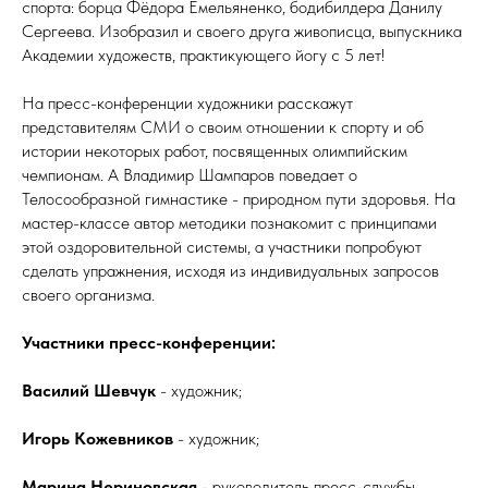
спорта: борца Фёдора Емельяненко, бодибилдера Данилу
Сергеева. Изобразил и своего друга живописца, выпускника
Академии художеств, практикующего йогу с 5 лет!
На пресс-конференции художники расскажут
представителям СМИ о своим отношении к спорту и об
истории некоторых работ, посвященных олимпийским
чемпионам. А Владимир Шампаров поведает о
Телосообразной гимнастике - природном пути здоровья. На
мастер-классе автор методики познакомит с принципами
этой оздоровительной системы, а участники попробуют
сделать упражнения, исходя из индивидуальных запросов
своего организма.
Участники пресс-конференции:
Василий Шевчук
- художник;
Игорь Кожевников
- художник;
Марина Нериновская
- руководитель пресс-службы