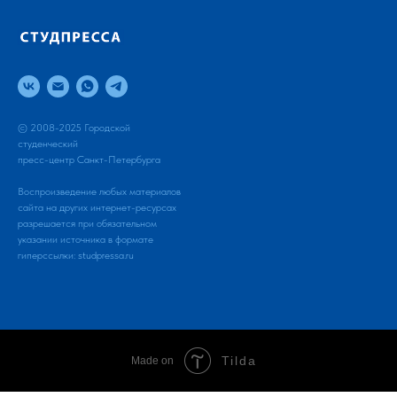
© 2008-2025 Городской
студенческий
пресс-центр Санкт-Петербурга
Воспроизведение любых материалов
сайта на других интернет-ресурсах
разрешается при обязательном
указании источника в формате
гиперссылки:
studpressa.ru
Tilda
Made on