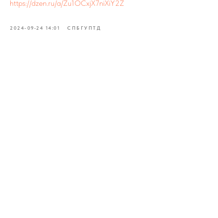
https://dzen.ru/a/Zu1OCxjX7niXiY2Z
2024-09-24 14:01
СПБГУПТД