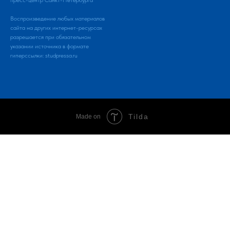
пресс-центр Санкт-Петербурга
Воспроизведение любых материалов
сайта на других интернет-ресурсах
разрешается при обязательном
указании источника в формате
гиперссылки:
studpressa.ru
Tilda
Made on