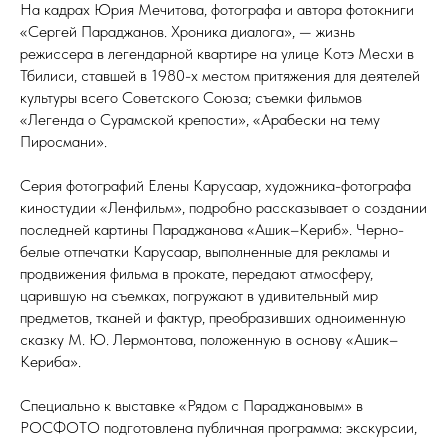
На кадрах Юрия Мечитова, фотографа и автора фотокниги
«Сергей Параджанов. Хроника диалога», — жизнь
режиссера в легендарной квартире на улице Котэ Месхи в
Тбилиси, ставшей в 1980-х местом притяжения для деятелей
культуры всего Советского Союза; съемки фильмов
«Легенда о Сурамской крепости», «Арабески на тему
Пиросмани».
Серия фотографий Елены Карусаар, художника-фотографа
киностудии «Ленфильм», подробно рассказывает о создании
последней картины Параджанова «Ашик–Кериб». Черно-
белые отпечатки Карусаар, выполненные для рекламы и
продвижения фильма в прокате, передают атмосферу,
царившую на съемках, погружают в удивительный мир
предметов, тканей и фактур, преобразивших одноименную
сказку М. Ю. Лермонтова, положенную в основу «Ашик–
Кериба».
Специально к выставке «Рядом с Параджановым» в
РОСФОТО подготовлена публичная программа: экскурсии,