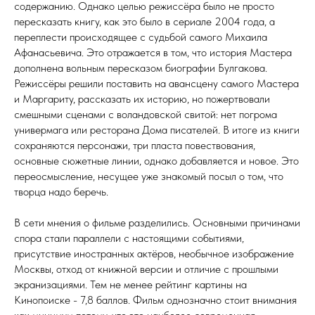
содержанию. Однако целью режиссёра было не просто
пересказать книгу, как это было в сериале 2004 года, а
переплести происходящее с судьбой самого Михаила
Афанасьевича. Это отражается в том, что история Мастера
дополнена вольным пересказом биографии Булгакова.
Режиссёры решили поставить на авансцену самого Мастера
и Маргариту, рассказать их историю, но пожертвовали
смешными сценами с воландовской свитой: нет погрома
универмага или ресторана Дома писателей. В итоге из книги
сохраняются персонажи, три пласта повествования,
основные сюжетные линии, однако добавляется и новое. Это
переосмысление, несущее уже знакомый посыл о том, что
творца надо беречь.
В сети мнения о фильме разделились. Основными причинами
спора стали параллели с настоящими событиями,
присутствие иностранных актёров, необычное изображение
Москвы, отход от книжной версии и отличие с прошлыми
экранизациями. Тем не менее рейтинг картины на
Кинопоиске - 7,8 баллов. Фильм однозначно стоит внимания