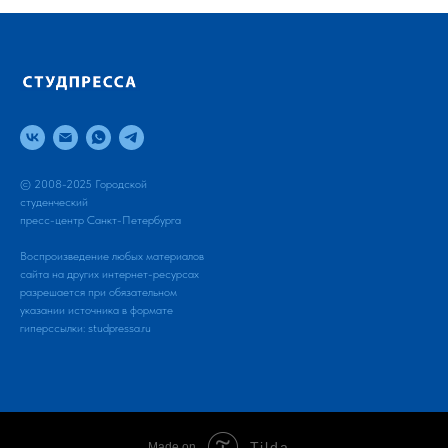
© 2008-2025 Городской
студенческий
пресс-центр Санкт-Петербурга
Воспроизведение любых материалов
сайта на других интернет-ресурсах
разрешается при обязательном
указании источника в формате
гиперссылки:
studpressa.ru
Tilda
Made on