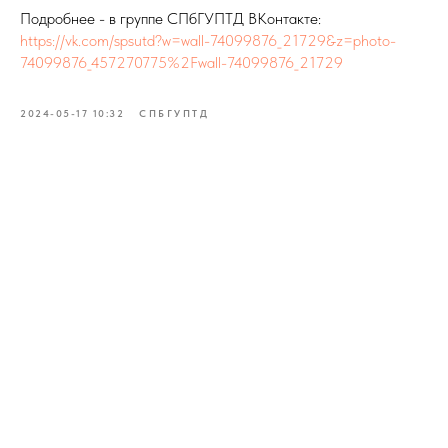
Подробнее - в группе СПбГУПТД ВКонтакте:
https://vk.com/spsutd?w=wall-74099876_21729&z=photo-
74099876_457270775%2Fwall-74099876_21729
2024-05-17 10:32
СПБГУПТД