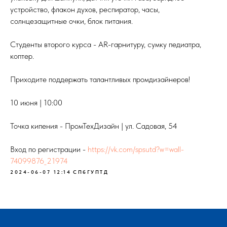
устройство, флакон духов, респиратор, часы,
солнцезащитные очки, блок питания.
Студенты второго курса - AR-гарнитуру, сумку педиатра,
коптер.
Приходите поддержать талантливых промдизайнеров!
10 июня | 10:00
Точка кипения - ПромТехДизайн | ул. Садовая, 54
Вход по регистрации -
https://vk.com/spsutd?w=wall-
74099876_21974
2024-06-07 12:14
СПбГУПТД