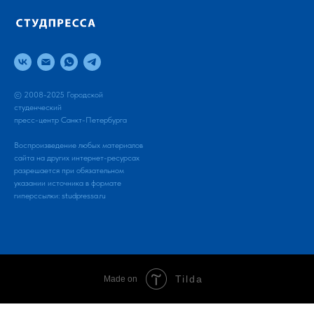
© 2008-2025 Городской
студенческий
пресс-центр Санкт-Петербурга
Воспроизведение любых материалов
сайта на других интернет-ресурсах
разрешается при обязательном
указании источника в формате
гиперссылки:
studpressa.ru
Tilda
Made on