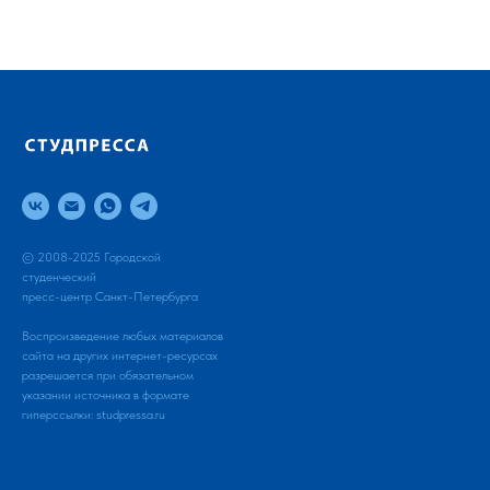
© 2008-2025 Городской
студенческий
пресс-центр Санкт-Петербурга
Воспроизведение любых материалов
сайта на других интернет-ресурсах
разрешается при обязательном
указании источника в формате
гиперссылки:
studpressa.ru