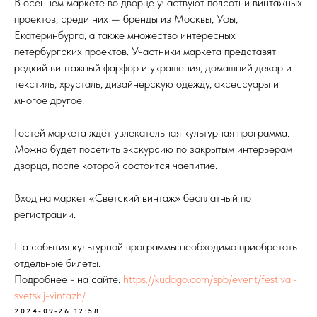
В осеннем маркете во дворце участвуют полсотни винтажных
проектов, среди них — бренды из Москвы, Уфы,
Екатеринбурга, а также множество интересных
петербургских проектов. Участники маркета представят
редкий винтажный фарфор и украшения, домашний декор и
текстиль, хрусталь, дизайнерскую одежду, аксессуары и
многое другое.
Гостей маркета ждёт увлекательная культурная программа.
Можно будет посетить экскурсию по закрытым интерьерам
дворца, после которой состоится чаепитие.
Вход на маркет «Светский винтаж» бесплатный по
регистрации.
На события культурной программы необходимо приобретать
отдельные билеты.
Подробнее - на сайте:
https://kudago.com/spb/event/festival-
svetskij-vintazh/
2024-09-26 12:58