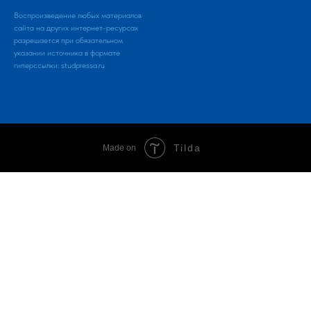
Воспроизведение любых материалов
сайта на других интернет-ресурсах
разрешается при обязательном
указании источника в формате
гиперссылки:
studpressa.ru
Tilda
Made on