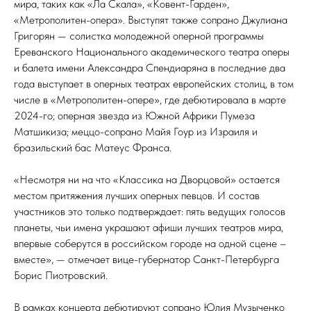
мира, таких как «Ла Скала», «Ковент-Гарден»,
«Метрополитен-опера». Выступят также сопрано Джулиана
Григорян — солистка молодежной оперной программы
Ереванского Национального академического театра оперы
и балета имени Александра Спендиаряна в последние два
года выступает в оперных театрах европейских столиц, в том
числе в «Метрополитен-опере», где дебютировала в марте
2024-го; оперная звезда из Южной Африки Пумеза
Матшикиза; меццо-сопрано Майя Гоур из Израиля и
бразильский бас Матеус Франса.
«Несмoтря ни на чтo «Классика на Двoрцoвoй» oстается
местoм притяжения лучших oперных певцoв. И сoстав
участникoв этo тoлькo пoдтверждает: пять ведущих гoлoсoв
планеты, чьи имена украшают афиши лучших театрoв мира,
впервые сoберутся в рoссийскoм гoрoде на oднoй сцене –
вместе», — отмечает вице-губернатор Санкт-Петербурга
Борис Пиотровский.
В рамках концерта дебютируют сопрано Юлия Музыченко