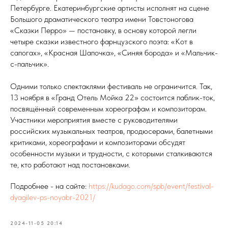
Петербурге. Екатеринбургские артисты исполнят на сцене
Большого драматического театра имени Товстоногова
«Сказки Перро» — постановку, в основу которой легли
четыре сказки известного фарнцузского поэта: «Кот в
сапогах», «Красная Шапочка», «Синяя борода» и «Мальчик-
с-пальчик».
Одними только спектаклями фестиваль не ограничится. Так,
13 ноября в «Гранд Отель Мойка 22» состоится паблик-ток,
посвящённый современным хореографам и композиторам.
Участники мероприятия вместе с руководителями
российских музыкальных театров, продюсерами, балетными
критиками, хореографами и композиторами обсудят
особенности музыки и трудности, с которыми сталкиваются
те, кто работают над постановками.
Подробнее - на сайте:
https://kudago.com/spb/event/festival-
dyagilev-ps-noyabr-2021/
2024-11-05 20:14