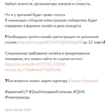
fashion-агентств, организаторы показов и стилисты.
Но и у зрителей будет право голоса.
В номинации «Модная иллюстрация» победитель будет
определен в формате онлайн в день конкурса.
❗Необходимо пройти онлайн-регистрацию по указанной
ссылке
https://forms.gle/bESUsSTvDpWvZpqG8
до 22 марта❗
Специальные требования читайте в прикрепленном
положении, его можно найти по ссылке на пост
https://vk.com/wall-43117555_20268?
access_key=33bd64e617162f27dc
❓Все вопросы можно задать куратору
Ксении Чадковой
#креативKLP #ДомМолодежиКолпинец #ДМК
#палитрамоды
2024-03-06 12:01