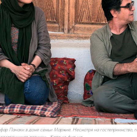
фар Панахи в доме семьи Маржие. Несмотря на гостеприимство, г
одственников девушки... Кадр из фильма