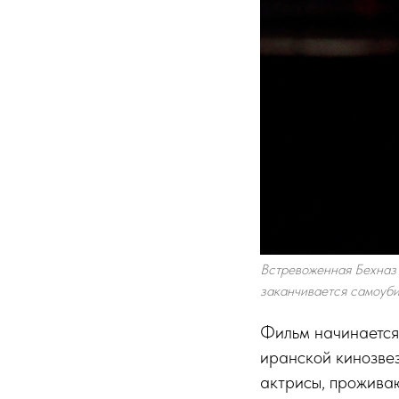
Встревоженная Бехназ 
заканчивается самоуби
Фильм начинается
иранской кинозвез
актрисы, проживаю