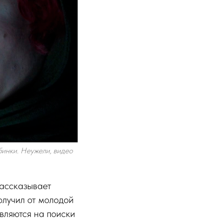
инки. Неужели, видео
ассказывает
олучил от молодой
вляются на поиски