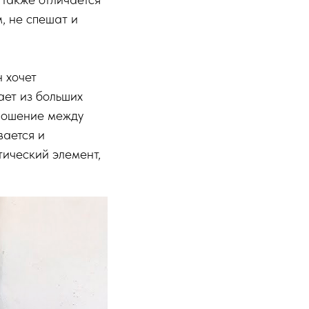
, не спешат и
 хочет
ает из больших
тношение между
ается и
ический элемент,