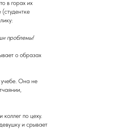
то в горах их
 (студентке
лику:
ши проблемы!
ывает о образах
 учебе. Она не
тчаянии,
 коллег по цеху.
девушку и срывает