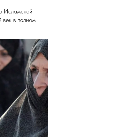
до Исламской
 век в полном