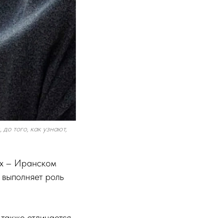
до того, как узнают,
ях – Иранском
 выполняет роль
 также отличается