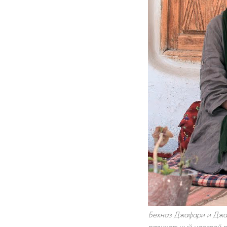
Бехназ Джафари и Джа
радикальный настрой р