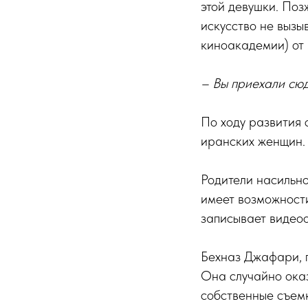
этой девушки. Позж
искусство не вызы
киноакадемии) от
– Вы приехали сюд
По ходу развития 
иранских женщин. 
Родители насильно
имеет возможности
записывает видео
Бехназ Джафари, п
Она случайно оказ
собственные съем