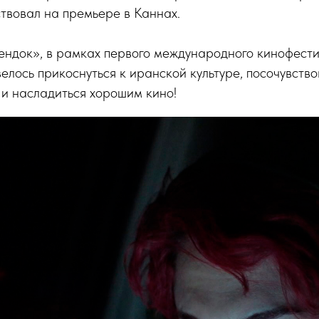
твовал на премьере в Каннах.
ендок», в рамках первого международного кинофест
велось прикоснуться к иранской культуре, посочувств
 и насладиться хорошим кино!