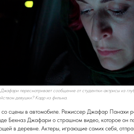
Джафари пересматривает сообщение от студентки-актрисы из глуб
йством девушки? Кадр из фильма.
 со сцены в автомобиле. Режиссер Джафар Панахи р
де Бехназ Джафари о страшном видео, которое он п
щей в деревне. Актеры, играющие самих себя, отпра