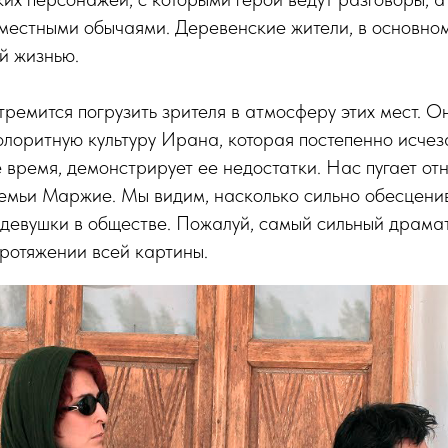
местными обычаями. Деревенские жители, в основном
й жизнью.
емится погрузить зрителя в атмосферу этих мест. Он
олоритную культуру Ирана, которая постепенно исчез
же время, демонстрирует ее недостатки. Нас пугает о
емьи Маржие. Мы видим, насколько сильно обесценив
девушки в обществе. Пожалуй, самый сильный драмат
ротяжении всей картины.