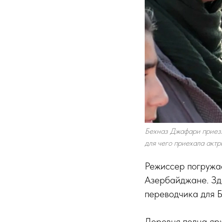
Бехназ Джафари приезж
для чего приехала актр
Режиссер погружае
Азербайджане. Зде
переводчика для Б
Деревня полна ярк