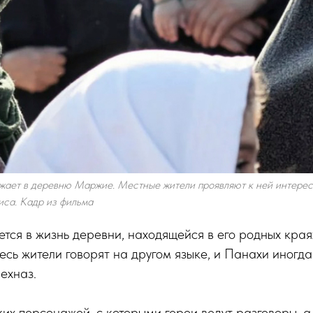
ает в деревню Маржие. Местные жители проявляют к ней интерес, 
иса. Кадр из фильма
тся в жизнь деревни, находящейся в его родных кра
сь жители говорят на другом языке, и Панахи иногда
ехназ.
их персонажей, с которыми герои ведут разговоры, а