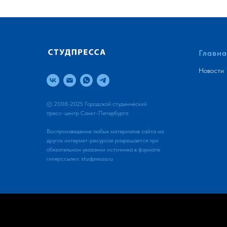
Главна
Новости
© 2008-2025 Городской студенческий
пресс-центр Санкт-Петербурга
Воспроизведение любых материалов сайта на
других интернет-ресурсах разрешается при
обязательном указании источника в формате
гиперссылки:
studpressa.ru