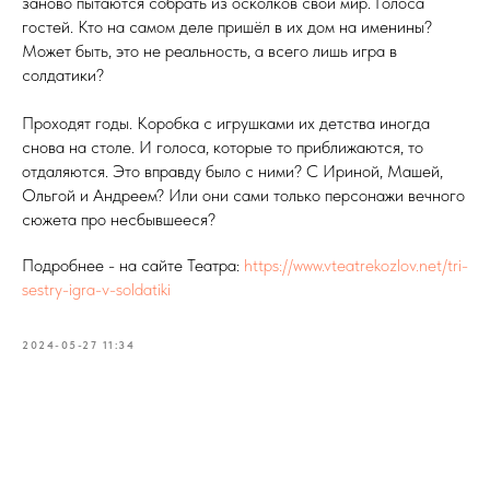
заново пытаются собрать из осколков свой мир. Голоса
гостей. Кто на самом деле пришёл в их дом на именины?
Может быть, это не реальность, а всего лишь игра в
солдатики?
Проходят годы. Коробка с игрушками их детства иногда
снова на столе. И голоса, которые то приближаются, то
отдаляются. Это вправду было с ними? С Ириной, Машей,
Ольгой и Андреем? Или они сами только персонажи вечного
сюжета про несбывшееся?
Подробнее - на сайте Театра:
https://www.vteatrekozlov.net/tri-
sestry-igra-v-soldatiki
2024-05-27 11:34