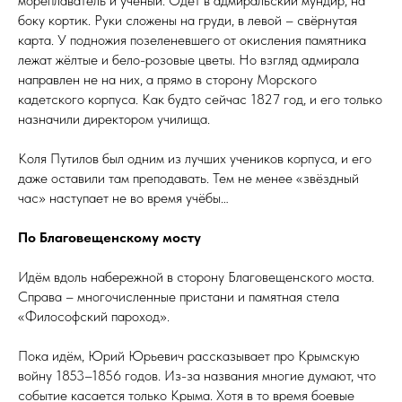
мореплаватель и учёный. Одет в адмиральский мундир, на
боку кортик. Руки сложены на груди, в левой – свёрнутая
карта. У подножия позеленевшего от окисления памятника
лежат жёлтые и бело-розовые цветы. Но взгляд адмирала
направлен не на них, а прямо в сторону Морского
кадетского корпуса. Как будто сейчас 1827 год, и его только
назначили директором училища.
Коля Путилов был одним из лучших учеников корпуса, и его
даже оставили там преподавать. Тем не менее «звёздный
час» наступает не во время учёбы…
По Благовещенскому мосту
Идём вдоль набережной в сторону Благовещенского моста.
Справа – многочисленные пристани и памятная стела
«Философский пароход».
Пока идём, Юрий Юрьевич рассказывает про Крымскую
войну 1853–1856 годов. Из-за названия многие думают, что
событие касается только Крыма. Хотя в то время боевые