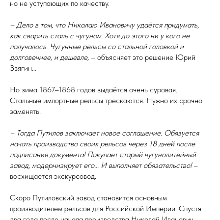
но не уступающих по качеству.
– Дело в том, что Николаю Ивановичу удаётся придумать,
как сварить сталь с чугуном. Хотя до этого ни у кого не
получалось. Чугунные рельсы со стальной головкой и
долговечнее, и дешевле,
– объясняет это решение Юрий
Звягин…
Но зима 1867–1868 годов выдаётся очень суровая.
Стальные импортные рельсы трескаются. Нужно их срочно
заменять.
– Тогда Путилов заключает новое соглашение. Обязуется
начать производство своих рельсов через 18 дней после
подписания документа! Покупает старый чугунолитейный
завод, модернизирует его... И выполняет обязательство!
–
восхищается экскурсовод.
Скоро Путиловский завод становится основным
производителем рельсов для Российской Империи. Спустя
два года после начала производства Николай Иванович