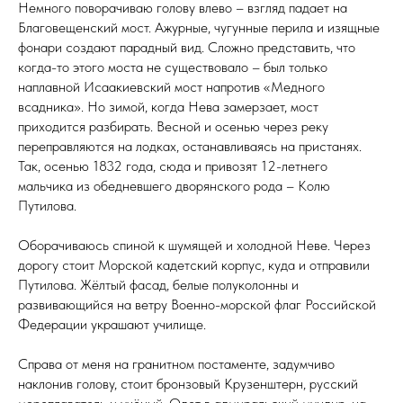
Немного поворачиваю голову влево – взгляд падает на
Благовещенский мост. Ажурные, чугунные перила и изящные
фонари создают парадный вид. Сложно представить, что
когда-то этого моста не существовало – был только
наплавной Исаакиевский мост напротив «Медного
всадника». Но зимой, когда Нева замерзает, мост
приходится разбирать. Весной и осенью через реку
переправляются на лодках, останавливаясь на пристанях.
Так, осенью 1832 года, сюда и привозят 12-летнего
мальчика из обедневшего дворянского рода – Колю
Путилова.
Оборачиваюсь спиной к шумящей и холодной Неве. Через
дорогу стоит Морской кадетский корпус, куда и отправили
Путилова. Жёлтый фасад, белые полуколонны и
развивающийся на ветру Военно-морской флаг Российской
Федерации украшают училище.
Справа от меня на гранитном постаменте, задумчиво
наклонив голову, стоит бронзовый Крузенштерн, русский