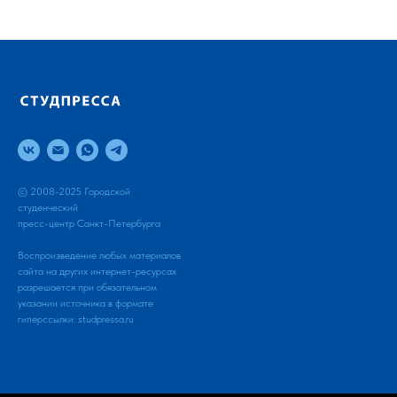
© 2008-2025 Городской
студенческий
пресс-центр Санкт-Петербурга
Воспроизведение любых материалов
сайта на других интернет-ресурсах
разрешается при обязательном
указании источника в формате
гиперссылки:
studpressa.ru