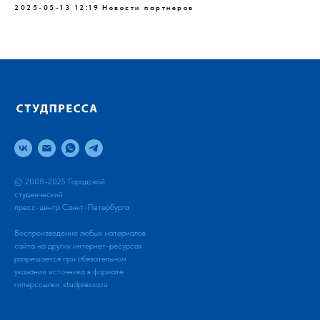
2025-05-13 12:19
Новости партнеров
© 2008-2025 Городской
студенческий
пресс-центр Санкт-Петербурга
Воспроизведение любых материалов
сайта на других интернет-ресурсах
разрешается при обязательном
указании источника в формате
гиперссылки:
studpressa.ru