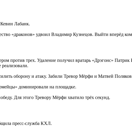
 Кевин Лабанк.
щество «драконов» удвоил Владимир Кузнецов. Выйти вперёд ко
ром против трех. Удаление получил вратарь «Дрэгонс» Патрик Ри
 реализовали.
силить оборону и атаку. Забили Тревор Мёрфи и Матвей Поляков.
«армейцы» доминировали на площадке.
обеду. Для этого Тревору Мёрфи хватило трёх секунд.
общила пресс-служба КХЛ.