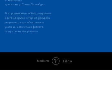
пресс-центр Санкт-Петербурга
Воспроизведение любых материалов
сайта на других интернет-ресурсах
разрешается при обязательном
указании источника в формате
гиперссылки:
studpressa.ru
Tilda
Made on